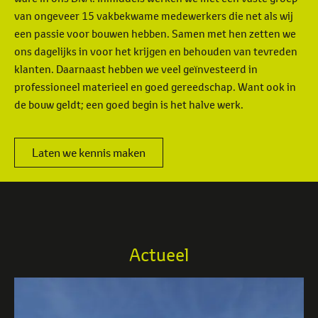
van ongeveer 15 vakbekwame medewerkers die net als wij
een passie voor bouwen hebben. Samen met hen zetten we
ons dagelijks in voor het krijgen en behouden van tevreden
klanten. Daarnaast hebben we veel geïnvesteerd in
professioneel materieel en goed gereedschap. Want ook in
de bouw geldt; een goed begin is het halve werk.
Laten we kennis maken
Actueel