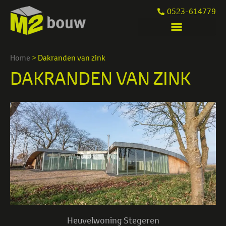
0523-614779
Home
>
Dakranden van zink
DAKRANDEN VAN ZINK
Heuvelwoning Stegeren