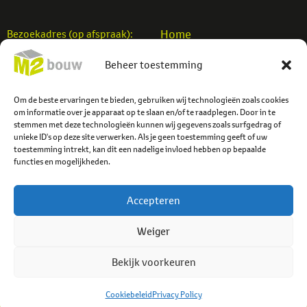
Home
Bezoekadres (op afspraak):
Woningbouw
M2 Bouw b.v.
Beheer toestemming
Utiliteitsbouw
Einsteinstraat 7
Verbouw
7701 SB Dedemsvaart
Projecten
Om de beste ervaringen te bieden, gebruiken wij technologieën zoals cookies
info@m2bouw.nl
om informatie over je apparaat op te slaan en/of te raadplegen. Door in te
Contact
stemmen met deze technologieën kunnen wij gegevens zoals surfgedrag of
Tel:
0523-614779
unieke ID's op deze site verwerken. Als je geen toestemming geeft of uw
toestemming intrekt, kan dit een nadelige invloed hebben op bepaalde
functies en mogelijkheden.
Accepteren
Weiger
Bekijk voorkeuren
© 2026 M2 Bouw b.v.
Privacybeleid
Cookiebeleid
Cookiebeleid
Privacy Policy
Algemene voorwaarden
Webzuiver