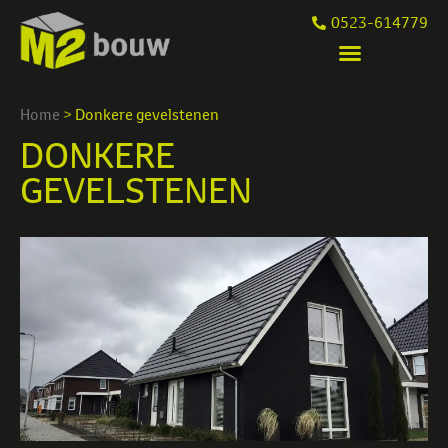
0523-614779
Home
>
Donkere gevelstenen
DONKERE
GEVELSTENEN