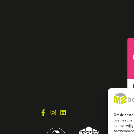
Om de beste 
over je appa
kunnen wij ge
toestemming 