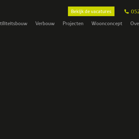
05
Bekijk de vacatures
tiliteitsbouw
Verbouw
Projecten
Woonconcept
Ove