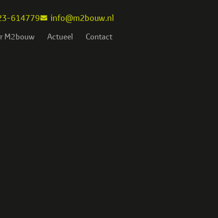
23-614779
info@m2bouw.nl
r M2bouw
Actueel
Contact