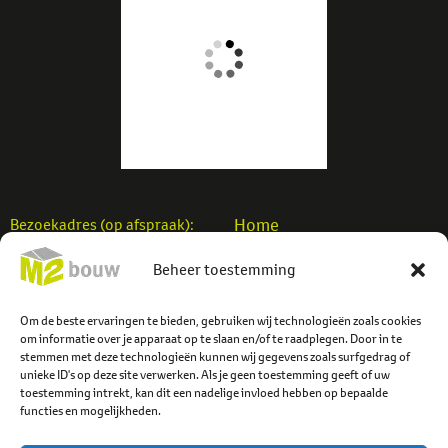
Home
Bezoekadres (op afspraak):
Woningbouw
M2 Bouw b.v.
Beheer toestemming
Utiliteitsbouw
Einsteinstraat 7
Verbouw
7701 SB Dedemsvaart
Projecten
Om de beste ervaringen te bieden, gebruiken wij technologieën zoals cookies
info@m2bouw.nl
om informatie over je apparaat op te slaan en/of te raadplegen. Door in te
Contact
stemmen met deze technologieën kunnen wij gegevens zoals surfgedrag of
Tel:
0523-614779
unieke ID's op deze site verwerken. Als je geen toestemming geeft of uw
toestemming intrekt, kan dit een nadelige invloed hebben op bepaalde
functies en mogelijkheden.