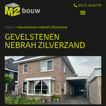
0523-614779
Home
>
Gevelstenen nebrah zilverzand
GEVELSTENEN
NEBRAH ZILVERZAND