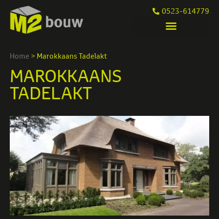
0523-614779
Home
>
Marokkaans Tadelakt
MAROKKAANS
TADELAKT