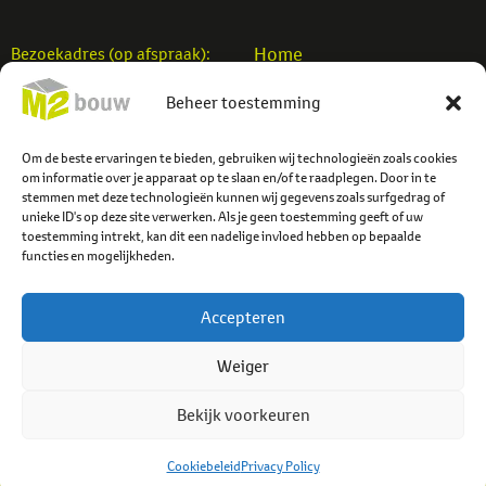
Home
Bezoekadres (op afspraak):
Woningbouw
M2 Bouw b.v.
Beheer toestemming
Utiliteitsbouw
Einsteinstraat 7
Verbouw
7701 SB Dedemsvaart
Projecten
Om de beste ervaringen te bieden, gebruiken wij technologieën zoals cookies
info@m2bouw.nl
om informatie over je apparaat op te slaan en/of te raadplegen. Door in te
Contact
stemmen met deze technologieën kunnen wij gegevens zoals surfgedrag of
Tel:
0523-614779
unieke ID's op deze site verwerken. Als je geen toestemming geeft of uw
toestemming intrekt, kan dit een nadelige invloed hebben op bepaalde
functies en mogelijkheden.
Accepteren
Weiger
Bekijk voorkeuren
© 2026 M2 Bouw b.v.
Privacybeleid
Cookiebeleid
Cookiebeleid
Privacy Policy
Algemene voorwaarden
Webzuiver