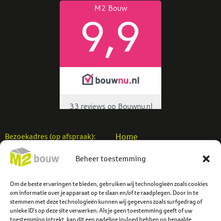
Home
Bezoekadres (op afspraak):
Woningbouw
M2 Bouw b.v.
Beheer toestemming
Utiliteitsbouw
Einsteinstraat 7
Verbouw
7701 SB Dedemsvaart
Projecten
Om de beste ervaringen te bieden, gebruiken wij technologieën zoals cookies
info@m2bouw.nl
om informatie over je apparaat op te slaan en/of te raadplegen. Door in te
Contact
stemmen met deze technologieën kunnen wij gegevens zoals surfgedrag of
Tel:
0523-614779
unieke ID's op deze site verwerken. Als je geen toestemming geeft of uw
toestemming intrekt, kan dit een nadelige invloed hebben op bepaalde