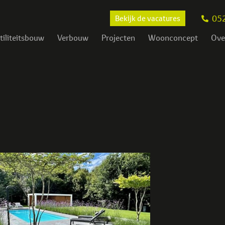
05
Bekijk de vacatures
tiliteitsbouw
Verbouw
Projecten
Woonconcept
Ove