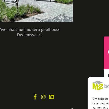
Zwembad met modern poolhouse
Dedemsvaart
Om de beste 
over je appa
kunnen wij ge