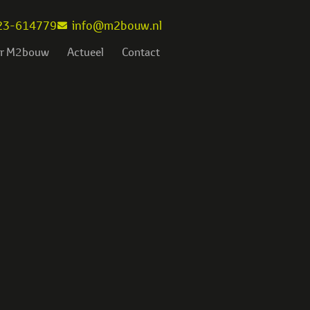
23-614779
info@m2bouw.nl
r M2bouw
Actueel
Contact