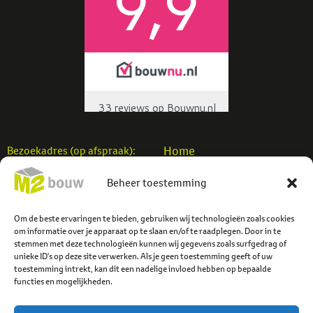
Home
Bezoekadres (op afspraak):
Woningbouw
M2 Bouw b.v.
Beheer toestemming
Utiliteitsbouw
Einsteinstraat 7
Verbouw
7701 SB Dedemsvaart
Projecten
Om de beste ervaringen te bieden, gebruiken wij technologieën zoals cookies
info@m2bouw.nl
om informatie over je apparaat op te slaan en/of te raadplegen. Door in te
Contact
stemmen met deze technologieën kunnen wij gegevens zoals surfgedrag of
Tel:
0523-614779
unieke ID's op deze site verwerken. Als je geen toestemming geeft of uw
toestemming intrekt, kan dit een nadelige invloed hebben op bepaalde
functies en mogelijkheden.