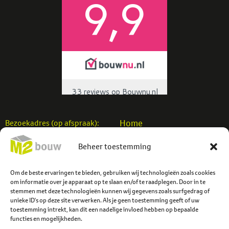
Home
Bezoekadres (op afspraak):
Woningbouw
M2 Bouw b.v.
Beheer toestemming
Utiliteitsbouw
Einsteinstraat 7
Verbouw
7701 SB Dedemsvaart
Projecten
Om de beste ervaringen te bieden, gebruiken wij technologieën zoals cookies
info@m2bouw.nl
om informatie over je apparaat op te slaan en/of te raadplegen. Door in te
Contact
stemmen met deze technologieën kunnen wij gegevens zoals surfgedrag of
Tel:
0523-614779
unieke ID's op deze site verwerken. Als je geen toestemming geeft of uw
toestemming intrekt, kan dit een nadelige invloed hebben op bepaalde
functies en mogelijkheden.