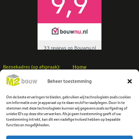
Home
Bezoekadres (op afspraak):
Woningbouw
M2 Bouw b.v.
Beheer toestemming
Utiliteitsbouw
Einsteinstraat 7
Verbouw
7701 SB Dedemsvaart
Projecten
Om de beste ervaringen te bieden, gebruiken wij technologieën zoals cookies
info@m2bouw.nl
om informatie over je apparaat op te slaan en/of te raadplegen. Door in te
Contact
stemmen met deze technologieën kunnen wij gegevens zoals surfgedrag of
Tel:
0523-614779
unieke ID's op deze site verwerken. Als je geen toestemming geeft of uw
toestemming intrekt, kan dit een nadelige invloed hebben op bepaalde
functies en mogelijkheden.