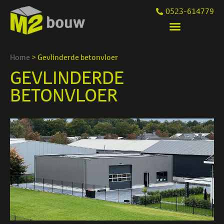
0523-614779
Home
>
Gevlinderde betonvloer
GEVLINDERDE
BETONVLOER