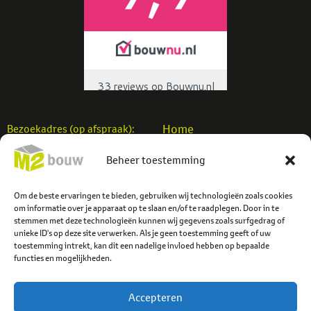
Home
Bezoekadres (op afspraak):
Woningbouw
M2 Bouw b.v.
Beheer toestemming
Utiliteitsbouw
Einsteinstraat 7
Verbouw
7701 SB Dedemsvaart
Projecten
Om de beste ervaringen te bieden, gebruiken wij technologieën zoals cookies
info@m2bouw.nl
om informatie over je apparaat op te slaan en/of te raadplegen. Door in te
Contact
stemmen met deze technologieën kunnen wij gegevens zoals surfgedrag of
Tel:
0523-614779
unieke ID's op deze site verwerken. Als je geen toestemming geeft of uw
toestemming intrekt, kan dit een nadelige invloed hebben op bepaalde
functies en mogelijkheden.
Accepteren