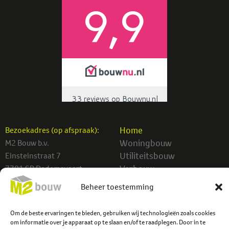
Home
Bezoekadres (op afspraak):
Woningbouw
M2 Bouw b.v.
Utiliteitsbouw
Einsteinstraat 7
Verbouw
7701 SB Dedemsvaart
Projecten
Beheer toestemming
info@m2bouw.nl
Contact
Tel:
0523-614779
Om de beste ervaringen te bieden, gebruiken wij technologieën zoals cookies
om informatie over je apparaat op te slaan en/of te raadplegen. Door in te