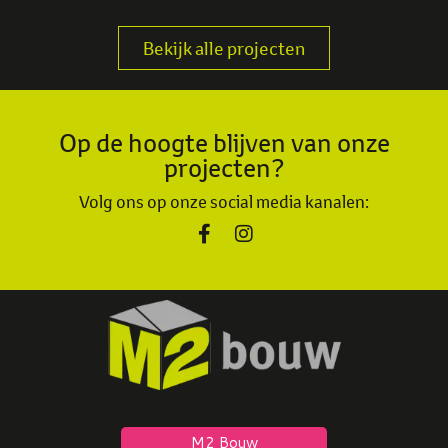
Dedemsvaart
Bekijk alle projecten
Op de hoogte blijven van onze
projecten?
Volg ons op onze social media kanalen: