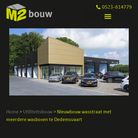
0523-614779
Home
>
Utiliteitsbouw
>
Nieuwbouw wasstraat met
meerdere wasboxen te Dedemsvaart