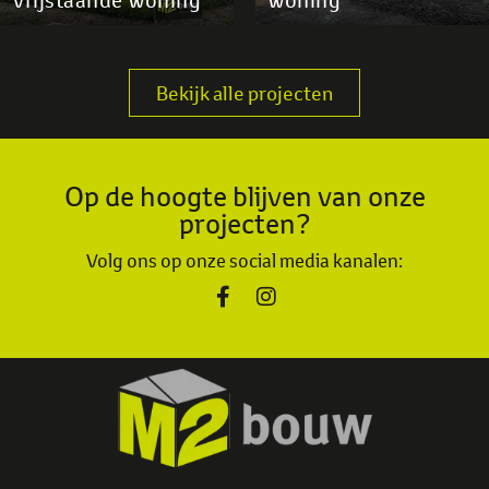
Bekijk alle projecten
Op de hoogte blijven van onze
projecten?
Volg ons op onze social media kanalen: