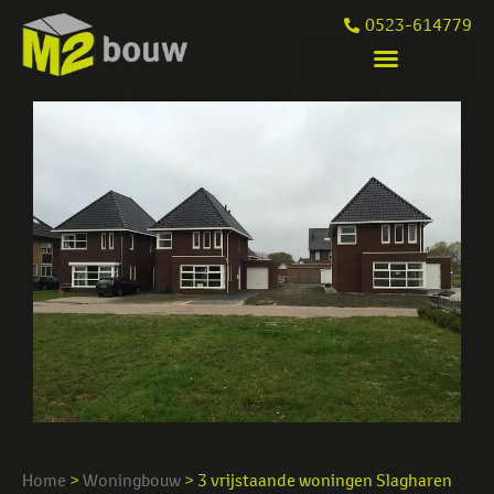
0523-614779
Home
>
Woningbouw
>
3 vrijstaande woningen Slagharen