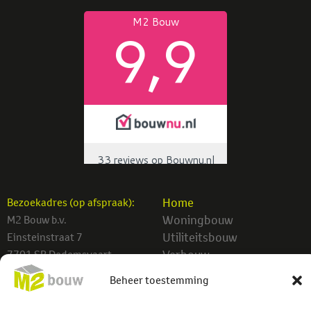
Home
Bezoekadres (op afspraak):
Woningbouw
M2 Bouw b.v.
Utiliteitsbouw
Einsteinstraat 7
Verbouw
7701 SB Dedemsvaart
Projecten
Beheer toestemming
info@m2bouw.nl
Contact
Tel:
0523-614779