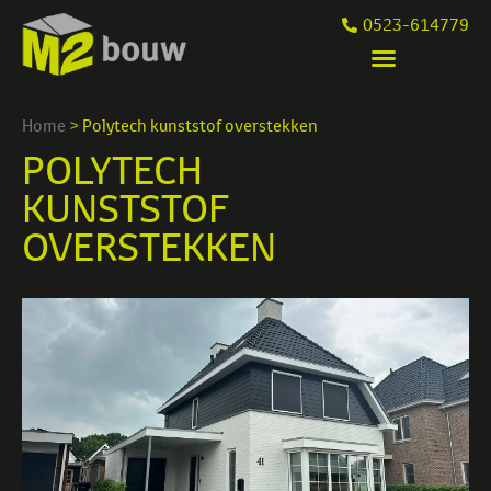
0523-614779
Home
>
Polytech kunststof overstekken
POLYTECH
KUNSTSTOF
OVERSTEKKEN