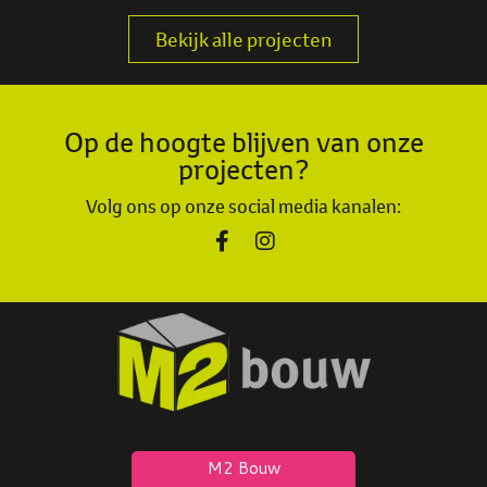
Bekijk alle projecten
Op de hoogte blijven van onze
projecten?
Volg ons op onze social media kanalen: