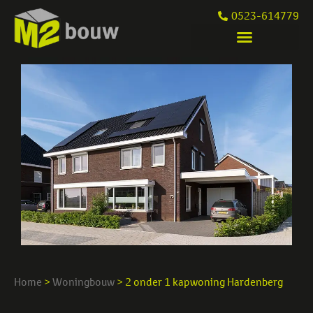
0523-614779
Home
>
Woningbouw
>
2 onder 1 kapwoning Hardenberg