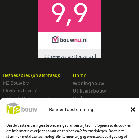
Home
Bezoekadres (op afspraak):
Woningbouw
M2 Bouw b.v.
Utiliteitsbouw
Einsteinstraat 7
Verbouw
7701 SB Dedemsvaart
Projecten
Beheer toestemming
info@m2bouw.nl
Contact
Tel:
0523-614779
Om de beste ervaringen te bieden, gebruiken wij technologieën zoals cookies
om informatie over je apparaat op te slaan en/of te raadplegen. Door in te
stemmen met deze technologieën kunnen wij gegevens zoals surfgedrag of