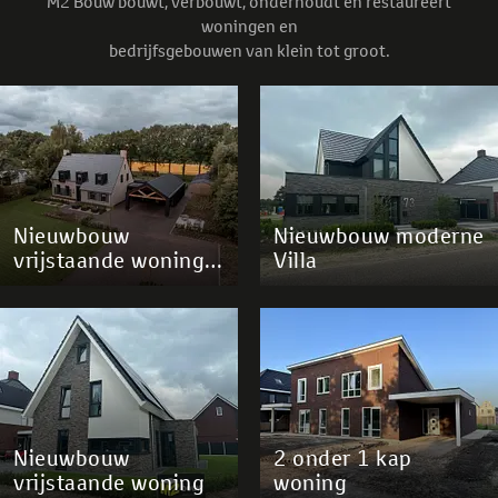
M2 Bouw bouwt, verbouwt, onderhoudt en restaureert
woningen en
bedrijfsgebouwen van klein tot groot.
Nieuwbouw
Nieuwbouw moderne
vrijstaande woning
Villa
Dedemsvaart
Nieuwbouw
2 onder 1 kap
vrijstaande woning
woning