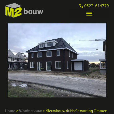
0523-614779
Home
>
Woningbouw
>
Nieuwbouw dubbele woning Ommen