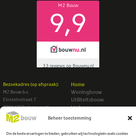
Home
Bezoekadres (op afspraak):
Woningbouw
M2 Bouw b.v.
Utiliteitsbouw
Einsteinstraat 7
Verbouw
7701 SB Dedemsvaart
Projecten
Beheer toestemming
info@m2bouw.nl
Contact
Tel:
0523-614779
Om de beste ervaringen te bieden, gebruiken wij technologieën zoals cookies