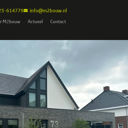
23-614779
info@m2bouw.nl
r M2bouw
Actueel
Contact