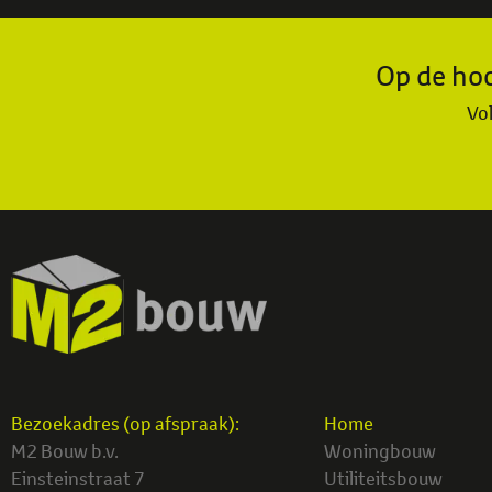
Op de hoo
Vol
Bezoekadres (op afspraak):
Home
M2 Bouw b.v.
Woningbouw
Einsteinstraat 7
Utiliteitsbouw