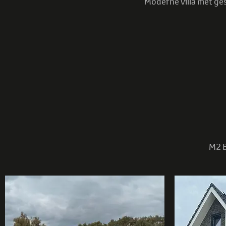
Moderne villa met ge
M2 B