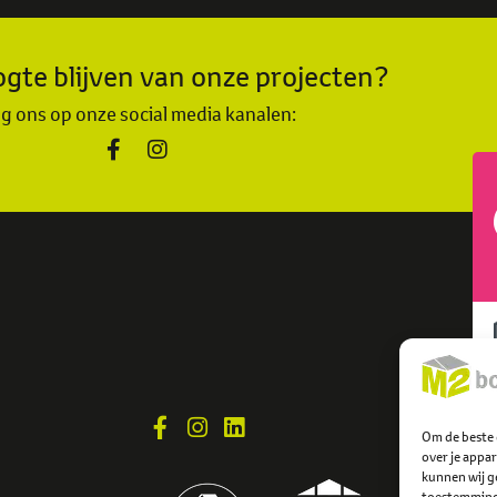
gte blijven van onze projecten?
g ons op onze social media kanalen:
Om de beste 
over je appa
kunnen wij ge
toestemming 