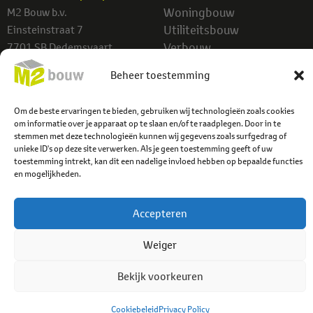
Woningbouw
M2 Bouw b.v.
Utiliteitsbouw
Einsteinstraat 7
Verbouw
7701 SB Dedemsvaart
Projecten
info@m2bouw.nl
Beheer toestemming
Contact
Tel:
0523-614779
Om de beste ervaringen te bieden, gebruiken wij technologieën zoals cookies
om informatie over je apparaat op te slaan en/of te raadplegen. Door in te
stemmen met deze technologieën kunnen wij gegevens zoals surfgedrag of
unieke ID's op deze site verwerken. Als je geen toestemming geeft of uw
toestemming intrekt, kan dit een nadelige invloed hebben op bepaalde functies
en mogelijkheden.
Accepteren
Weiger
© 2026 M2 Bouw b.v.
Privacybeleid
Cookiebeleid
Algemene voorwaarden
Webzuiver
Bekijk voorkeuren
Cookiebeleid
Privacy Policy