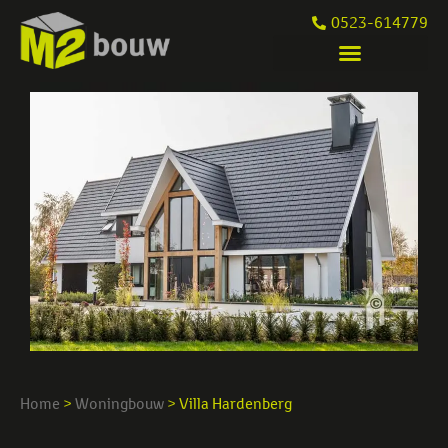
0523-614779
Home
>
Woningbouw
>
Villa Hardenberg