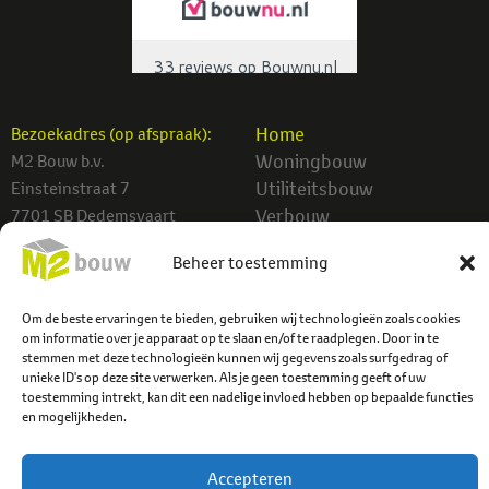
Home
Bezoekadres (op afspraak):
Woningbouw
M2 Bouw b.v.
Utiliteitsbouw
Einsteinstraat 7
Verbouw
7701 SB Dedemsvaart
Projecten
info@m2bouw.nl
Beheer toestemming
Contact
Tel:
0523-614779
Om de beste ervaringen te bieden, gebruiken wij technologieën zoals cookies
om informatie over je apparaat op te slaan en/of te raadplegen. Door in te
stemmen met deze technologieën kunnen wij gegevens zoals surfgedrag of
unieke ID's op deze site verwerken. Als je geen toestemming geeft of uw
toestemming intrekt, kan dit een nadelige invloed hebben op bepaalde functies
en mogelijkheden.
Accepteren