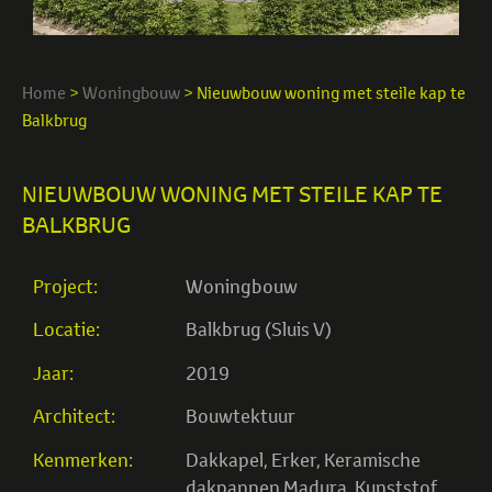
Home
>
Woningbouw
>
Nieuwbouw woning met steile kap te
Balkbrug
NIEUWBOUW WONING MET STEILE KAP TE
BALKBRUG
Project:
Woningbouw
Locatie:
Balkbrug (Sluis V)
Jaar:
2019
Architect:
Bouwtektuur
Kenmerken:
Dakkapel
,
Erker
,
Keramische
dakpannen Madura
,
Kunststof