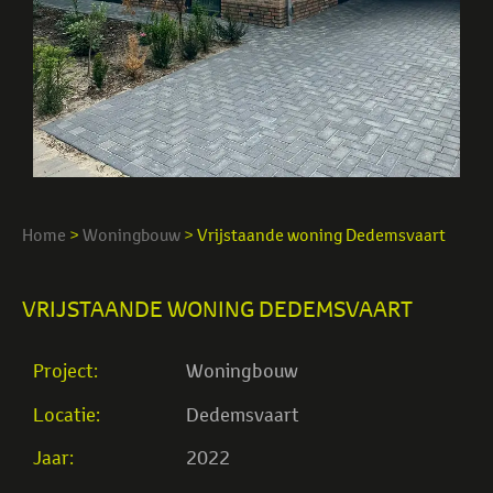
Home
>
Woningbouw
>
Vrijstaande woning Dedemsvaart
VRIJSTAANDE WONING DEDEMSVAART
Project:
Woningbouw
Locatie:
Dedemsvaart
Jaar:
2022