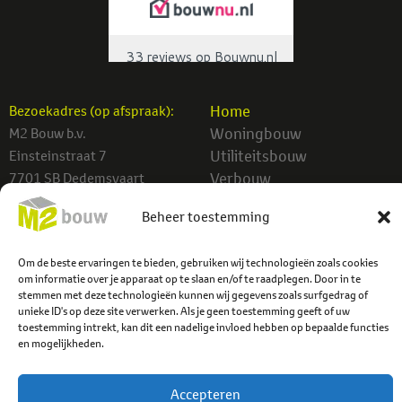
Home
Bezoekadres (op afspraak):
Woningbouw
M2 Bouw b.v.
Utiliteitsbouw
Einsteinstraat 7
Verbouw
7701 SB Dedemsvaart
Projecten
info@m2bouw.nl
Beheer toestemming
Contact
Tel:
0523-614779
Om de beste ervaringen te bieden, gebruiken wij technologieën zoals cookies
om informatie over je apparaat op te slaan en/of te raadplegen. Door in te
stemmen met deze technologieën kunnen wij gegevens zoals surfgedrag of
unieke ID's op deze site verwerken. Als je geen toestemming geeft of uw
toestemming intrekt, kan dit een nadelige invloed hebben op bepaalde functies
en mogelijkheden.
Accepteren