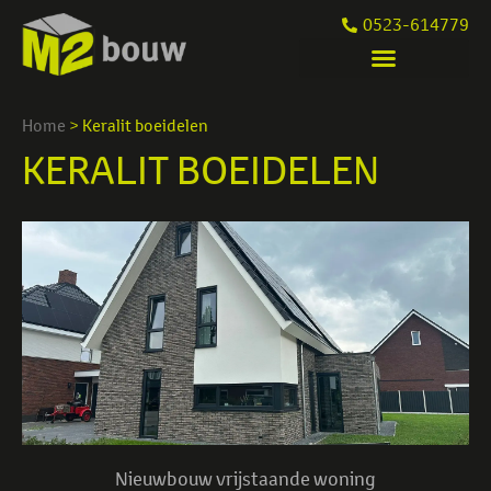
0523-614779
Home
>
Keralit boeidelen
KERALIT BOEIDELEN
Nieuwbouw vrijstaande woning