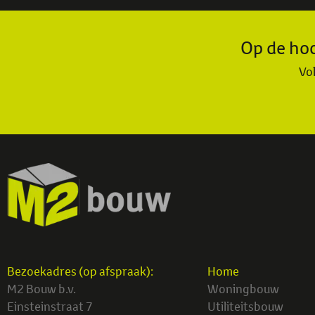
Op de hoo
Vol
Bezoekadres (op afspraak):
Home
M2 Bouw b.v.
Woningbouw
Einsteinstraat 7
Utiliteitsbouw