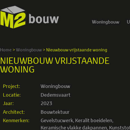
Woningbouw
U
Home
>
Woningbouw
>
Nieuwbouw vrijstaande woning
NIEUWBOUW VRIJSTAANDE
WONING
Project:
Woningbouw
Locatie:
Dedemsvaart
Jaar:
2023
Architect:
Bouwtektuur
Kenmerken:
Gevelstucwerk
,
Keralit boeidelen
,
Keramische vlakke dakpannen
,
Kunststo