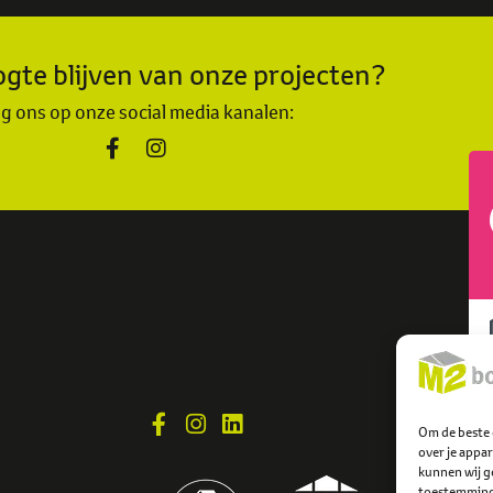
gte blijven van onze projecten?
g ons op onze social media kanalen:
Om de beste 
over je appa
kunnen wij ge
toestemming 