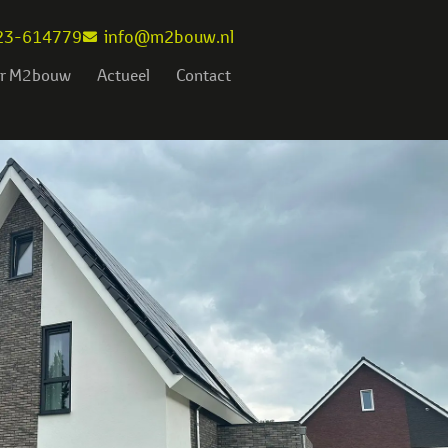
23-614779
info@m2bouw.nl
r M2bouw
Actueel
Contact