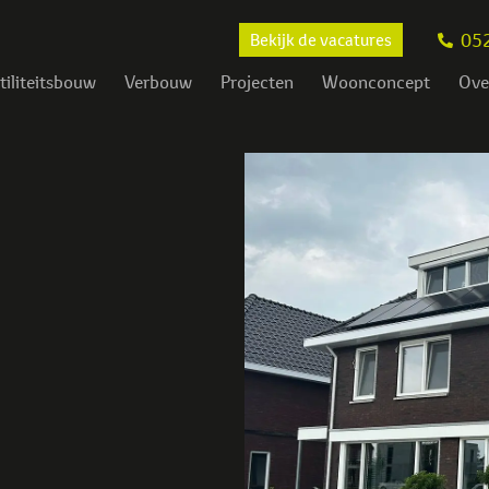
05
Bekijk de vacatures
tiliteitsbouw
Verbouw
Projecten
Woonconcept
Ove