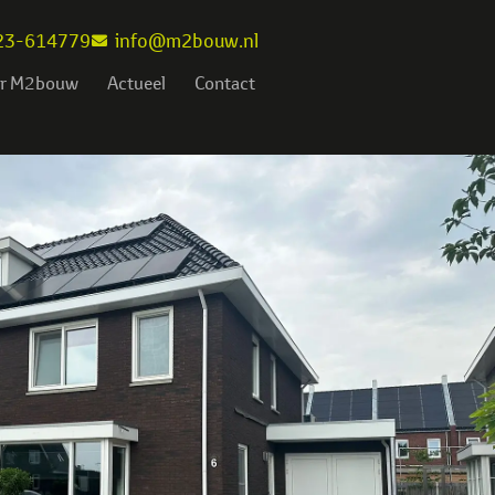
23-614779
info@m2bouw.nl
r M2bouw
Actueel
Contact