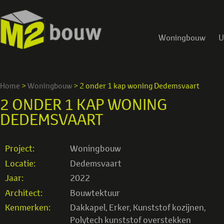
Woningbouw
U
Home
>
Woningbouw
>
2 onder 1 kap woning Dedemsvaart
2 ONDER 1 KAP WONING
DEDEMSVAART
Project:
Woningbouw
Locatie:
Dedemsvaart
Jaar:
2022
Architect:
Bouwtektuur
Kenmerken:
Dakkapel
,
Erker
,
Kunststof kozijnen
,
Polytech kunststof overstekken